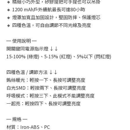
🔸 精緻小巧外型，矽膠提把可手提也可以吊掛
🔸 1200 mAh戶外續航最長可達80小時
🔸 燈罩加寬且加固設計，堅固防摔、保護燈芯
🔸 四種色溫，可自由調節不同光線及亮度
═ 使用說明 ═
開關鍵同電源指示燈 ↓↓
15-100% (綠燈)、5-15% (紅燈)、5%以下 (閃紅燈)
四種色溫 / 調節方法 ↓↓
鎢絲暖光：輕按一下、長按可調整亮度
白光SMD：輕按兩下、長按可調整亮度
呼吸模式：輕按三下、此模式不能調整亮度
一起亮：輕按四下、長按可調整亮度
═ 規格 ═
材質：Iron-ABS、PC