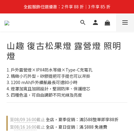
全館服飾任選優惠：2 件享 88 折｜3 件享 85 折
夏拚Go物節：滿 $588 全店狂打 88 折
夏拚Go物節：滿 $588 全店狂打 88 折
山趣 復古松果燈 露營燈 照明
燈
1. 戶外露營燈×IPX4防水等級×Type-C充電孔
2. 精緻小巧外型，矽膠提把可手提也可以吊掛
3. 1200 mAh戶外續航最長可達80小時
4. 燈罩加寬且加固設計，堅固防摔、保護燈芯
5. 四種色溫，可自由調節不同光線及亮度
至
08/09 16:00
截止
全店，夏季促銷：滿$588整單即享88折
至
08/16 16:00
截止
全店，夏日促銷：滿 $888 免運費