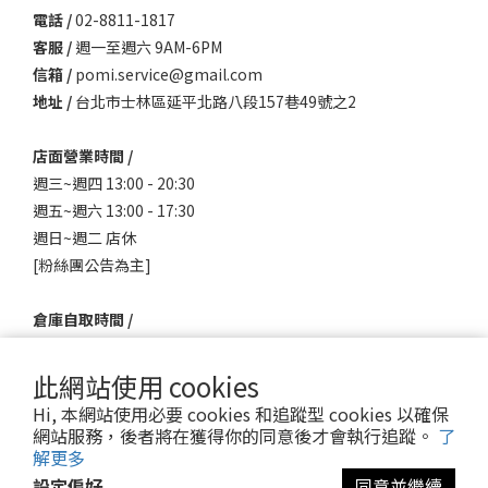
電話 /
02-8811-1817
客服 /
週一至週六 9AM-6PM
信箱 /
pomi.service@gmail.com
地址 /
台北市士林區延平北路八段157巷49號之2
店面營業時間 /
週三~週四 13:00 - 20:30
週五~週六 13:00 - 17:30
週日~週二 店休
[粉絲團公告為主]
倉庫自取時間 /
請先至帳戶訂單查詢出貨狀態"已發貨"才可依照
店面開放時間
取貨
此網站使用 cookies
Hi, 本網站使用必要 cookies 和追蹤型 cookies 以確保
網站服務，後者將在獲得你的同意後才會執行追蹤。
了
解更多
設定偏好
同意並繼續