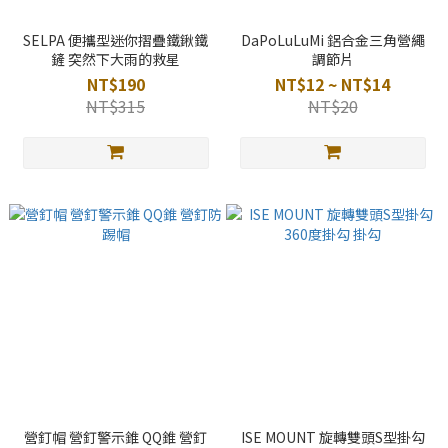
SELPA 便攜型迷你摺疊鐵鍬鐵
DaPoLuLuMi 鋁合金三角營繩
鏟 突然下大雨的救星
調節片
NT$190
NT$12 ~ NT$14
NT$315
NT$20
營釘帽 營釘警示錐 QQ錐 營釘
ISE MOUNT 旋轉雙頭S型掛勾