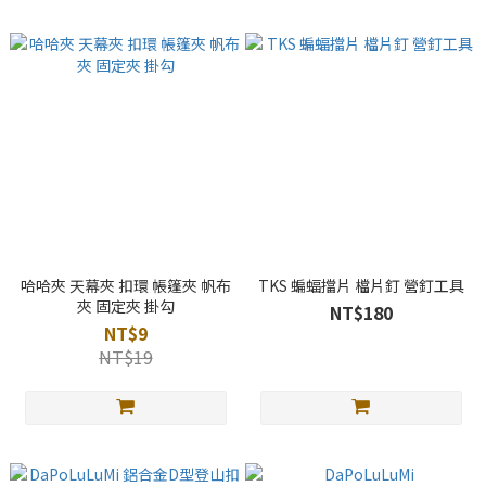
哈哈夾 天幕夾 扣環 帳篷夾 帆布
TKS 蝙蝠擋片 檔片釘 營釘工具
夾 固定夾 掛勾
NT$180
NT$9
NT$19