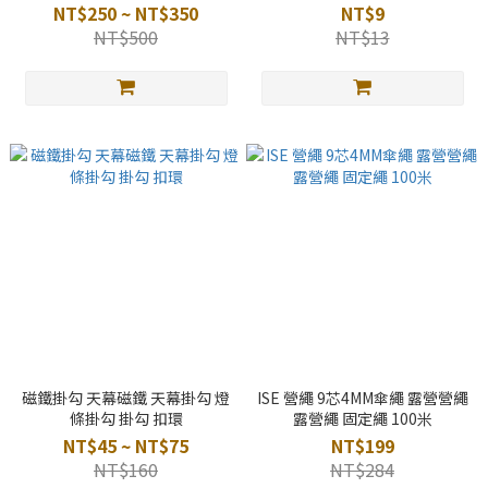
彈力繩
NT$250 ~ NT$350
NT$9
NT$500
NT$13
磁鐵掛勾 天幕磁鐵 天幕掛勾 燈
ISE 營繩 9芯4MM傘繩 露營營繩
條掛勾 掛勾 扣環
露營繩 固定繩 100米
NT$45 ~ NT$75
NT$199
NT$160
NT$284