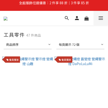
夏拚Go物節：滿 $588 全店狂打 88 折
夏拚Go物節：滿 $588 全店狂打 88 折
工具零件
47 件商品
商品排序
每頁顯示 72 個
會員獨享
會員獨享