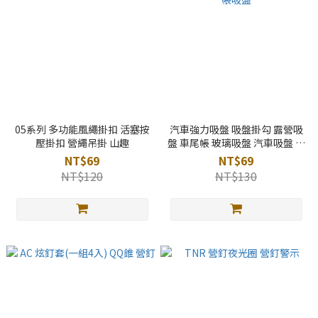
05系列 多功能風繩掛扣 活塞按
汽車強力吸盤 吸盤掛勾 露營吸
壓掛扣 營繩吊掛 山趣
盤 車尾帳 玻璃吸盤 汽車吸盤 車
邊帳吸盤
NT$69
NT$69
NT$120
NT$130