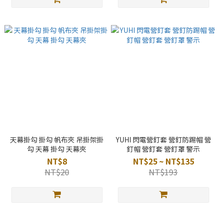
天幕掛勾 掛勾 帆布夾 吊掛架掛
YUHI 閃電營釘套 營釘防踢帽 營
勾 天幕 掛勾 天幕夾
釘帽 營釘套 營釘罩 警示
NT$8
NT$25 ~ NT$135
NT$20
NT$193