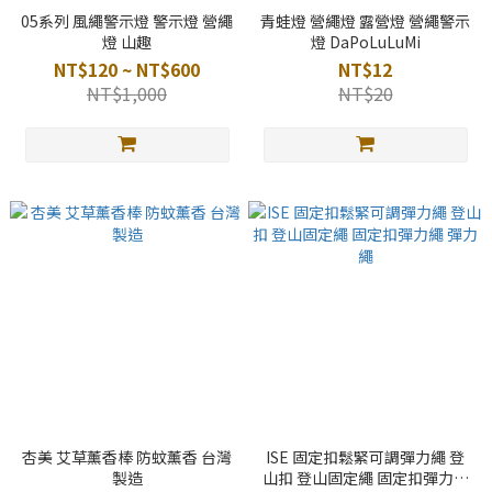
05系列 風繩警示燈 警示燈 營繩
青蛙燈 營繩燈 露營燈 營繩警示
燈 山趣
燈 DaPoLuLuMi
NT$120 ~ NT$600
NT$12
NT$1,000
NT$20
杏美 艾草薰香棒 防蚊薰香 台灣
ISE 固定扣鬆緊可調彈力繩 登
製造
山扣 登山固定繩 固定扣彈力繩