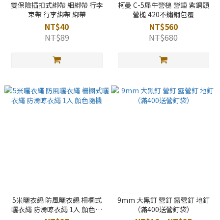
雙保險插扣式綁帶 綑綁帶 行李
柯曼 C-5犀牛營槌 營錘 紫銅頭
束帶 行李綁帶 綁帶
營槌 420不鏽鋼包覆
NT$40
NT$560
NT$89
NT$680
5米曬衣繩 防風曬衣繩 柵欄式
9mm 大黑釘 營釘 露營釘 地釘
曬衣繩 防滑晾衣繩 1入 顏色隨
（滿400送營釘袋）
機