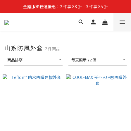
全館服飾任選優惠：2 件享 88 折｜3 件享 85 折
夏拚Go物節：滿 $588 全店狂打 88 折
夏拚Go物節：滿 $588 全店狂打 88 折
山系防風外套
2 件商品
商品排序
每頁顯示 72 個