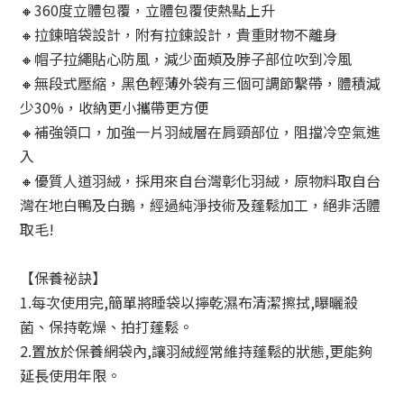
🔸360度立體包覆，立體包覆使熱點上升
🔸拉鍊暗袋設計，附有拉鍊設計，貴重財物不離身
🔸帽子拉繩貼心防風，減少面頰及脖子部位吹到冷風
🔸無段式壓縮，黑色輕薄外袋有三個可調節繫帶，體積減
少30%，收納更小攜帶更方便
🔸補強領口，加強一片羽絨層在肩頸部位，阻擋冷空氣進
入
🔸優質人道羽絨，採用來自台灣彰化羽絨，原物料取自台
灣在地白鴨及白鵝，經過純淨技術及蓬鬆加工，絕非活體
取毛!
【保養祕訣】
1.每次使用完,簡單將睡袋以擰乾濕布清潔擦拭,曝曬殺
菌、保持乾燥、拍打蓬鬆。
2.置放於保養網袋內,讓羽絨經常維持蓬鬆的狀態,更能夠
延長使用年限。