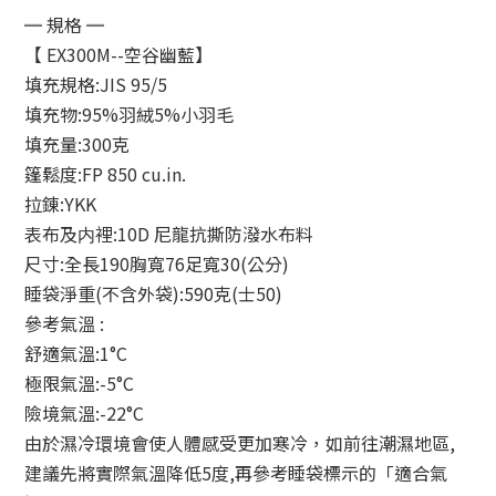
═ 規格 ═
【 EX300M--空谷幽藍】
填充規格:JIS 95/5
填充物:95%羽絨5%小羽毛
填充量:300克
篷鬆度:FP 850 cu.in.
拉錬:YKK
表布及内裡:10D 尼龍抗撕防潑水布料
尺寸:全長190胸寬76足寬30(公分)
睡袋淨重(不含外袋):590克(士50)
參考氣溫 :
舒適氣溫:1°C
極限氣溫:-5°C
險境氣溫:-22°C
由於濕冷環境會使人體感受更加寒冷，如前往潮濕地區,
建議先將實際氣溫降低5度,再參考睡袋標示的「適合氣