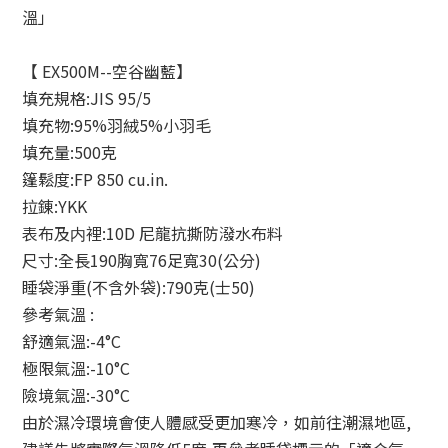
溫」
【 EX500M--空谷幽藍】
填充規格:JIS 95/5
填充物:95%羽絨5%小羽毛
填充量:500克
篷鬆度:FP 850 cu.in.
拉錬:YKK
表布及内裡:10D 尼龍抗撕防潑水布料
尺寸:全長190胸寬76足寬30(公分)
睡袋淨重(不含外袋):790克(士50)
參考氣溫 :
舒適氣溫:-4°C
極限氣溫:-10°C
險境氣溫:-30°C
由於濕冷環境會使人體感受更加寒冷，如前往潮濕地區,