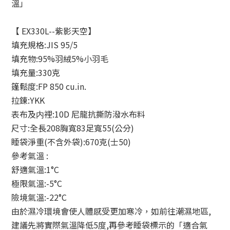
溫」
【 EX330L--紫影天空】
填充規格:JIS 95/5
填充物:95%羽絨5%小羽毛
填充量:330克
篷鬆度:FP 850 cu.in.
拉錬:YKK
表布及内裡:10D 尼龍抗撕防潑水布料
尺寸:全長208胸寬83足寬55(公分)
睡袋淨重(不含外袋):670克(士50)
參考氣溫 :
舒適氣溫:1°C
極限氣溫:-5°C
險境氣溫:-22°C
由於濕冷環境會使人體感受更加寒冷，如前往潮濕地區,
建議先將實際氣溫降低5度,再參考睡袋標示的「適合氣