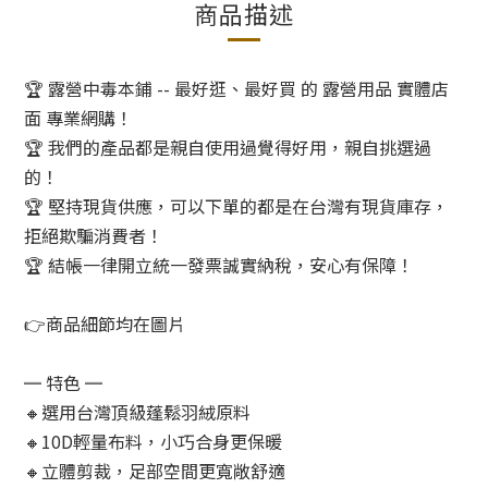
商品描述
🏆 露營中毒本鋪 -- 最好逛、最好買 的 露營用品 實體店
面 專業網購！
🏆 我們的產品都是親自使用過覺得好用，親自挑選過
的！
🏆 堅持現貨供應，可以下單的都是在台灣有現貨庫存，
拒絕欺騙消費者！
🏆 結帳一律開立統一發票誠實納稅，安心有保障！
👉商品細節均在圖片
═ 特色 ═
🔸選用台灣頂級蓬鬆羽絨原料
🔸10D輕量布料，小巧合身更保暖
🔸立體剪裁，足部空間更寬敞舒適