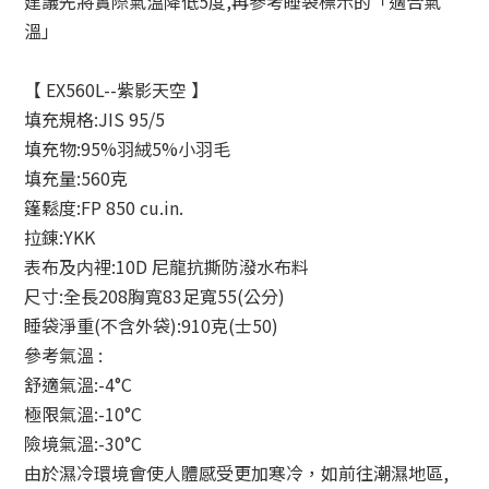
建議先將實際氣溫降低5度,再參考睡袋標示的「適合氣
溫」
【 EX560L--紫影天空 】
填充規格:JIS 95/5
填充物:95%羽絨5%小羽毛
填充量:560克
篷鬆度:FP 850 cu.in.
拉錬:YKK
表布及内裡:10D 尼龍抗撕防潑水布料
尺寸:全長208胸寬83足寬55(公分)
睡袋淨重(不含外袋):910克(士50)
參考氣溫 :
舒適氣溫:-4°C
極限氣溫:-10°C
險境氣溫:-30°C
由於濕冷環境會使人體感受更加寒冷，如前往潮濕地區,