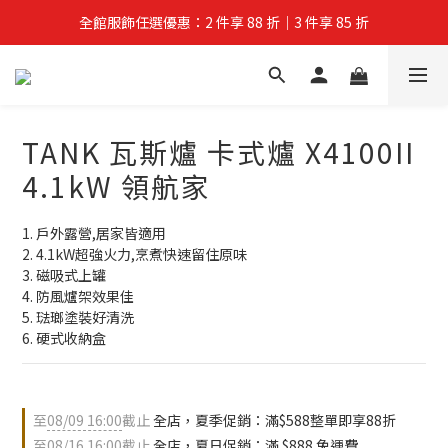
全館服飾任選優惠：2 件享 88 折｜3 件享 85 折
夏拚Go物節：滿 $588 全店狂打 88 折
夏拚Go物節：滿 $588 全店狂打 88 折
TANK 瓦斯爐 卡式爐 X4100II
4.1kW 領航家
1. 戶外露營,居家皆適用
2. 4.1kW超強火力,烹煮快速留住原味
3. 磁吸式上罐
4. 防風爐架效果佳
5. 琺瑯塗裝好清洗
6. 硬式收納盒
至
08/09 16:00
截止
全店，夏季促銷：滿$588整單即享88折
至
08/16 16:00
截止
全店，夏日促銷：滿 $888 免運費