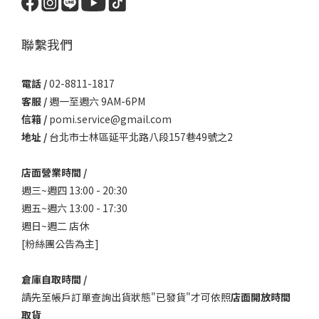
聯繫我們
電話 /
02-8811-1817
客服 /
週一至週六 9AM-6PM
信箱 /
pomi.service@gmail.com
地址 /
台北市士林區延平北路八段157巷49號之2
店面營業時間 /
週三~週四 13:00 - 20:30
週五~週六 13:00 - 17:30
週日~週二 店休
[粉絲團公告為主]
倉庫自取時間 /
請先至帳戶訂單查詢出貨狀態"已發貨"才可依照
店面開放時間
取貨