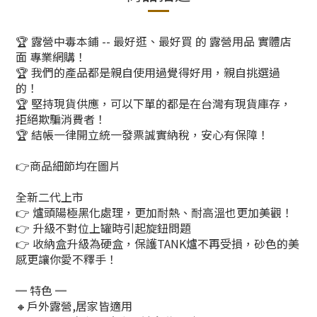
🏆 露營中毒本鋪 -- 最好逛、最好買 的 露營用品 實體店
面 專業網購！
🏆 我們的產品都是親自使用過覺得好用，親自挑選過
的！
🏆 堅持現貨供應，可以下單的都是在台灣有現貨庫存，
拒絕欺騙消費者！
🏆 結帳一律開立統一發票誠實納稅，安心有保障！
👉商品細節均在圖片
全新二代上市
👉 爐頭陽極黑化處理，更加耐熱、耐高溫也更加美觀！
👉 升級不對位上罐時引起旋鈕問題
👉 收納盒升級為硬盒，保護TANK爐不再受損，砂色的美
感更讓你愛不釋手！
═ 特色 ═
🔸戶外露營,居家皆適用