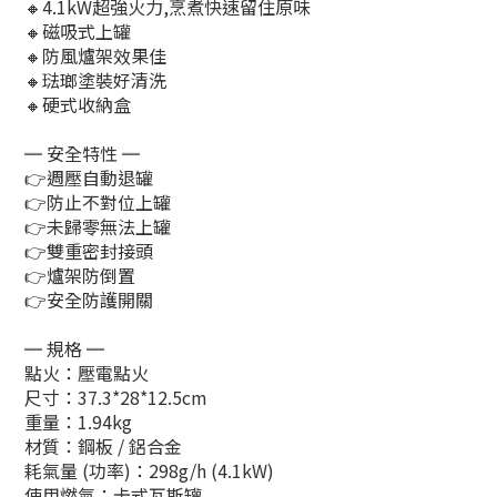
🔸4.1kW超強火力,烹煮快速留住原味
🔸磁吸式上罐
🔸防風爐架效果佳
🔸琺瑯塗裝好清洗
🔸硬式收納盒
═ 安全特性 ═
👉週壓自動退罐
👉防止不對位上罐
👉未歸零無法上罐
👉雙重密封接頭
👉爐架防倒置
👉安全防護開關
═ 規格 ═
點火：壓電點火
尺寸：37.3*28*12.5cm
重量：1.94kg
材質：鋼板 / 鋁合金
耗氣量 (功率)：298g/h (4.1kW)
使用燃氣：卡式瓦斯罐