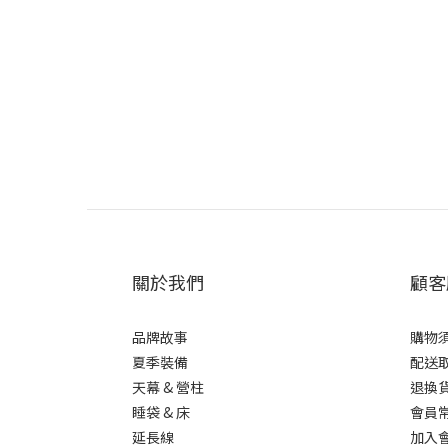
關於我們
顧客
品牌故事
購物
夏季裝備
配送
天幕 & 營柱
退換
睡袋 & 床
會員
延長線
加入