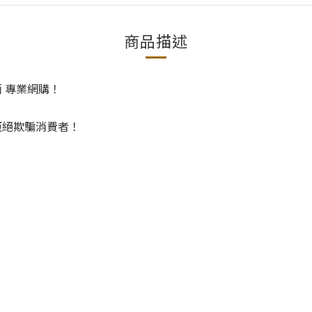
商品描述
面 專業網購！
！
拒絕欺騙消費者！