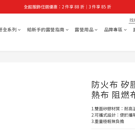
全館服飾任選優惠：2 件享 88 折｜3 件享 85 折
夏拚Go物節：滿 $588 全店狂打 88 折
夏拚Go物節：滿 $588 全店狂打 88 折
搭全系列
給新手的露營指南
露營用品
品牌專區
防火布 矽
熱布 阻燃
1.雙面矽膠材質：耐高
2.可攜式設計：便於攜
3.重量極輕無負擔