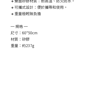
🔸雙面矽膠材質：耐高溫、防火防水。
🔸可攜式設計：便於攜帶和使用。
🔸重量極輕無負擔
═ 規格 ═
尺寸：60*50cm
材質：矽膠
重量：約237g