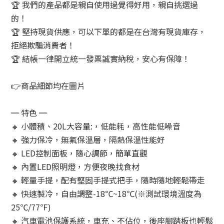
🏆 我們的產品都是親自使用過覺得好用，親自挑選過
的！
🏆 堅持現貨供應，可以下單的都是在台灣有現貨庫存，
拒絕欺騙消費者！
🏆 結帳一律開立統一發票誠實納稅，安心有保障！
👉商品細節均在圖片
═ 特色 ═
🔸 小體積、20L大容量:，低能耗，高性能低噪音
🔸 強力保冷，無氟保溫層，隔熱保溫性能好
🔸 LED控制面板，隨心調節，簡單直觀
🔸 內置LED照明燈，方便夜晚找食材
🔸 輕量手提，配有堅固手提式把手，隨時隨地輕鬆帶走
🔸 快速製冷，自由調整-18℃~18℃(※測試環境溫度為
25℃/77℉)
🔸 汽車電池保護系統，車充、不佔位，後座腳踏板也輕鬆