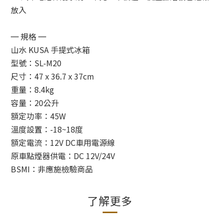
放入
═ 規格 ═
山水 KUSA 手提式冰箱
型號：SL-M20
尺寸：47 x 36.7 x 37cm
重量：8.4kg
容量：20公升
額定功率：45W
溫度設置：-18~18度
額定電流：12V DC車用電源線
原車點煙器供電：DC 12V/24V
BSMI：非應施檢驗商品
了解更多