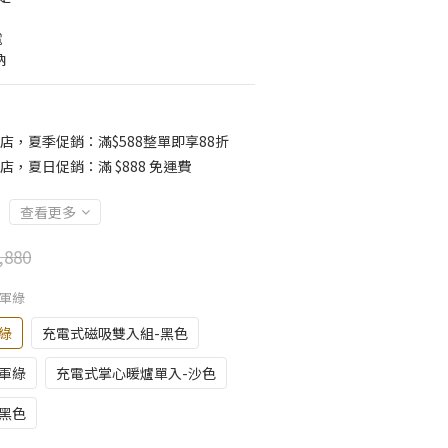
 
納
店，夏季促銷：滿$588整單即享88折
店，夏日促銷：滿 $888 免運費
查看更多
,880
-軍綠
綠
充電式磁吸雙入組-黑色
軍綠
充電式掌心暖爐單入-沙色
黑色