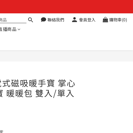
聯絡我們
會員登入
購物車(0)
直播商品
立即購買
充電式磁吸暖手寶 掌心
寶 暖暖包 雙入/單入
定 