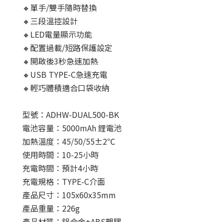
🔸單手/雙手隨時替換
🔸三段溫控設計
🔸LED電量顯示功能
🔸配置過載/短路保護設定
🔸開啟後3秒急速加熱
🔸USB TYPE-C急速充電
🔸輕巧體積適合口袋收納
型號：ADHW-DUAL500-BK
電池容量：5000mAh 鋰電池
加熱溫度：45/50/55±2℃
使用時間：10-25小時
充電時間：預計4小時
充電規格：TYPE-C介面
產品尺寸：105x60x35mm
產品重量：226g
產品材質：鋁合金+ABS塑膠