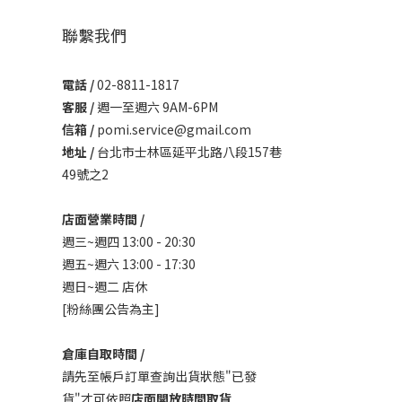
聯繫我們
電話 /
02-8811-1817
客服 /
週一至週六 9AM-6PM
信箱 /
pomi.service@gmail.com
地址 /
台北市士林區延平北路八段157巷
49號之2
店面營業時間 /
週三~週四 13:00 - 20:30
週五~週六 13:00 - 17:30
週日~週二 店休
[粉絲團公告為主]
倉庫自取時間 /
請先至帳戶訂單查詢出貨狀態"已發
貨"才可依照
店面開放時間取貨