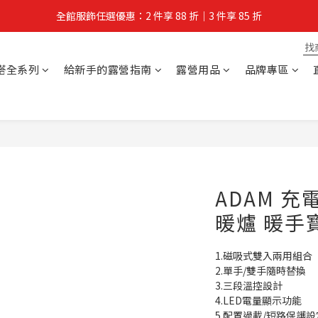
全館服飾任選優惠：2 件享 88 折｜3 件享 85 折
夏拚Go物節：滿 $588 全店狂打 88 折
夏拚Go物節：滿 $588 全店狂打 88 折
搭全系列
給新手的露營指南
露營用品
品牌專區
ADAM 
暖爐 暖手
1.磁吸式雙入兩用組合 
2.單手/雙手隨時替換 
3.三段溫控設計 
4.LED電量顯示功能
5.配置過載/短路保護設