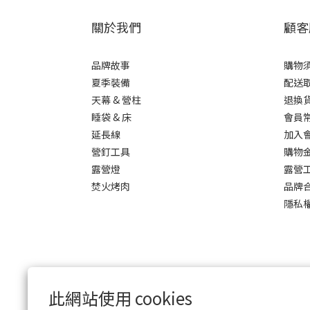
關於我們
顧客
品牌故事
購物
夏季裝備
配送
天幕 & 營柱
退換
睡袋 & 床
會員
延長線
加入
營釘工具
購物
露營燈
露營
焚火烤肉
品牌
隱私
此網站使用 cookies