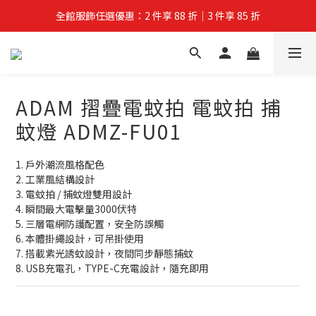
全館服飾任選優惠：2 件享 88 折｜3 件享 85 折
夏拚Go物節：滿 $588 全店狂打 88 折
夏拚Go物節：滿 $588 全店狂打 88 折
ADAM 摺疊電蚊拍 電蚊拍 捕
蚊燈 ADMZ-FU01
1. 戶外潮流風格配色
2. 工業風結構設計
3. 電蚊拍 / 捕蚊燈雙用設計
4. 瞬間最大電擊量3000伏特
5. 三層電網防護配置，安全防誤觸
6. 本體掛繩設計，可吊掛使用
7. 搭載紫光誘蚊設計，夜間同步靜態捕蚊
8. USB充電孔，TYPE-C充電設計，隨充即用