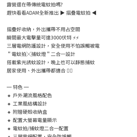
露營還在帶傳統電蚊拍嗎?
趕快看看ADAM全新推出 ▶ 摺疊電蚊拍 ◀
摺疊好收納，外出攜帶不用占空間
瞬間最大電擊量可達3000伏特 ⚡⚡
三層電網防護設計，安全使用不怕誤觸被電
＂電蚊拍╳捕蚊燈＂二合一設計
搭載紫光誘蚊設計，晚上也可以靜態捕蚊 
居家使用、外出攜帶都適合 👍🏻
═ 特色 ═
🔸 戶外潮流風格配色
🔸 工業風結構設計
🔸 附贈硬殼收納盒
🔸 配置大螢幕電量顯示
🔸 電蚊拍/捕蚊燈二合一配置
🔸 三層電網配置，安全防誤觸