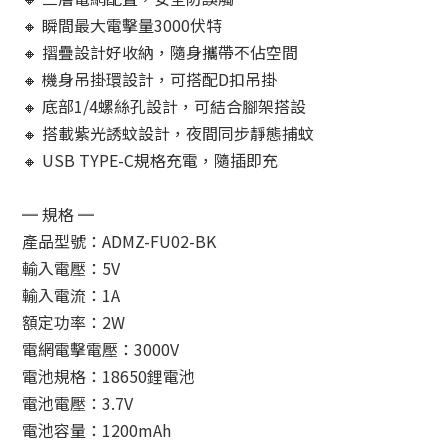
🔸 瞬間最大電擊量3000伏特
🔸 摺疊設計好收納，隨身攜帶不佔空間
🔸 機身吊掛環設計，可搭配D扣吊掛
🔸 底部1/4螺絲孔設計，可結合腳架搭設
🔸 搭載紫光誘蚊設計，夜間同步靜態捕蚊
🔸 USB TYPE-C規格充電，隨插即充
═ 規格 ═
產品型號：ADMZ-FU02-BK
輸入電壓：5V
輸入電流：1A
額定功率：2W
電網電擊電壓：3000V
電池規格：18650鋰電池
電池電壓：3.7V
電池容量：1200mAh