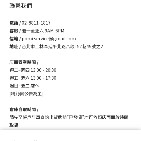
聯繫我們
電話 /
02-8811-1817
客服 /
週一至週六 9AM-6PM
信箱 /
pomi.service@gmail.com
地址 /
台北市士林區延平北路八段157巷49號之2
店面營業時間 /
週三~週四 13:00 - 20:30
週五~週六 13:00 - 17:30
週日~週二 店休
[粉絲團公告為主]
倉庫自取時間 /
請先至帳戶訂單查詢出貨狀態"已發貨"才可依照
店面開放時間
取貨