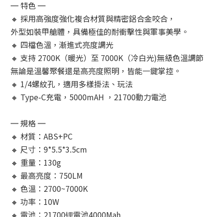
═ 特色 ═
🔸 採用高強度強化複合材質與精密鋁合金咬合，
外型如裝甲艙體，具備極佳的耐衝擊性與軍事美學。
🔸 四檔色溫，漸進式亮度調光
🔸 支持 2700K（暖光）至 7000K（冷白光)無級色溫調節
無論是溫馨聚餐還是高亮度照明，皆能一鍵掌控。
🔸 1/4螺紋孔，適用多樣掛法、玩法
🔸 Type-C充電，5000mAH ，21700動力電池
═ 規格 ═
🔸 材質：ABS+PC
🔸 尺寸：9*5.5*3.5cm
🔸 重量：130g
🔸 最高亮度：750LM
🔸 色溫：2700~7000K
🔸 功率：10W
🔸 電池：21700锂電池4000Mah