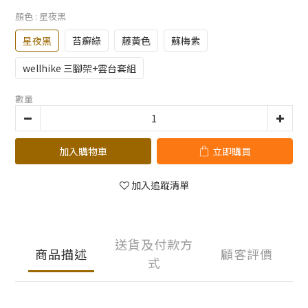
顏色
: 星夜黑
星夜黑
苔癬綠
藤黃色
蘇梅紫
wellhike 三腳架+雲台套組
數量
加入購物車
立即購買
加入追蹤清單
送貨及付款方
商品描述
顧客評價
式