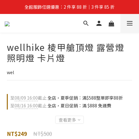
全館服飾任選優惠：2 件享 88 折｜3 件享 85 折
夏拚Go物節：滿 $588 全店狂打 88 折
夏拚Go物節：滿 $588 全店狂打 88 折
wellhike 棱甲艙頂燈 露營燈
照明燈 卡片燈
wel
至
08/09 16:00
截止
全店，夏季促銷：滿$588整單即享88折
至
08/16 16:00
截止
全店，夏日促銷：滿 $888 免運費
查看更多
NT$500
NT$249