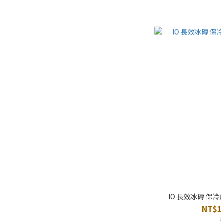
IO 長效冰磚 保
NT$1