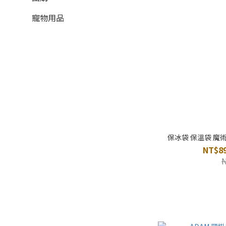
寵物用品
保冰袋 保溫袋 魔術
NT$89