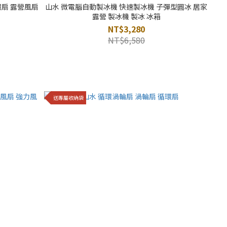
環扇 露營風扇
山水 微電腦自動製冰機 快速製冰機 子彈型圓冰 居家
露營 製冰機 製冰 冰箱
NT$3,280
NT$6,580
送專屬收納袋