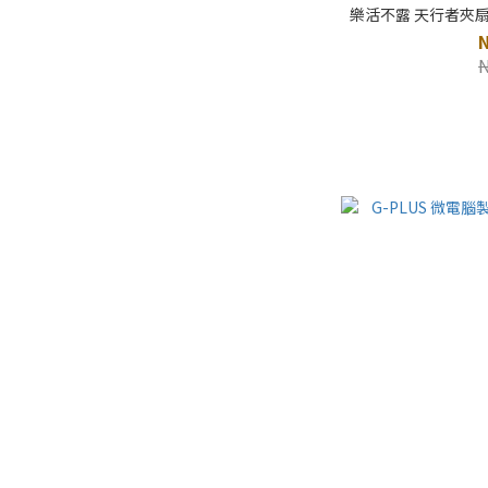
樂活不露 天行者夾扇