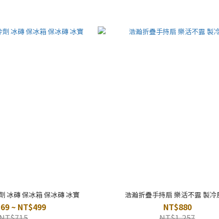
冷劑 冰磚 保冰箱 保冰磚 冰寶
浩瀚折疊手持扇 樂活不露 製冷
69 ~ NT$499
NT$880
NT$715
NT$1,257