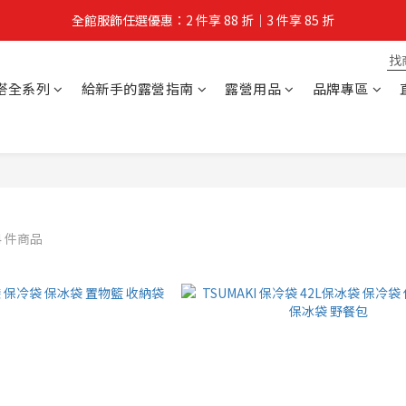
全館服飾任選優惠：2 件享 88 折｜3 件享 85 折
夏拚Go物節：滿 $588 全店狂打 88 折
夏拚Go物節：滿 $588 全店狂打 88 折
搭全系列
給新手的露營指南
露營用品
品牌專區
4 件商品