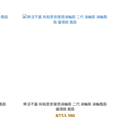
風扇
樂活不露 有點意思擺頭渦輪扇 二代 渦輪扇 渦輪風扇
循環扇 風扇
NT$3,590