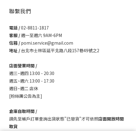
聯繫我們
電話 /
02-8811-1817
客服 /
週一至週六 9AM-6PM
信箱 /
pomi.service@gmail.com
地址 /
台北市士林區延平北路八段157巷49號之2
店面營業時間 /
週三~週四 13:00 - 20:30
週五~週六 13:00 - 17:30
週日~週二 店休
[粉絲團公告為主]
倉庫自取時間 /
請先至帳戶訂單查詢出貨狀態"已發貨"才可依照
店面開放時間
取貨